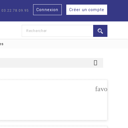
Connexion
Créer un compte
: 03.22.78.09.95
es

favorite_bo