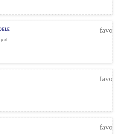
favorite_bo
DELE
lpol
favorite_bo
favorite_bo