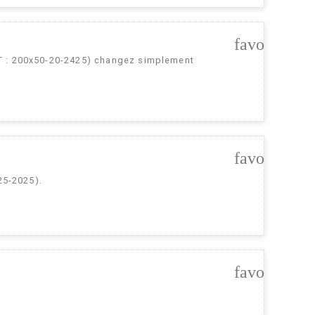
favorite_bo
T : 200x50-20-2425) changez simplement
favorite_bo
 25-2025).
favorite_bo