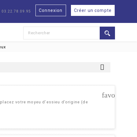
Connexion
Créer un compte
: 03.22.78.09.95
eux

favorite_bo
placez votre moyeu d’essieu d’origine (de