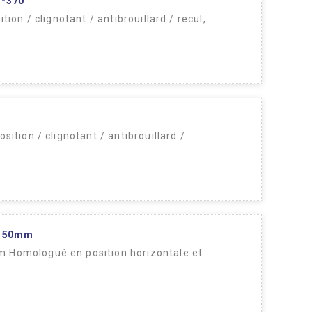
T-370
on / clignotant / antibrouillard / recul,
tion / clignotant / antibrouillard /
 150mm
 Homologué en position horizontale et