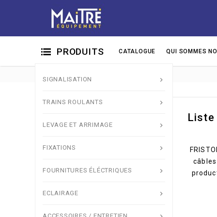
PRODUITS
CATALOGUE
QUI SOMMES NO
SIGNALISATION

TRAINS ROULANTS

Liste
Signalisation

LEVAGE ET ARRIMAGE

Trains roulants

FIXATIONS

FRISTOM
Levage et arrimage

câbles
Fixations

FOURNITURES ÉLÉCTRIQUES

product
Fournitures éléctriques

ECLAIRAGE
Eclairage


Accessoires / Entretien

ACCESSOIRES / ENTRETIEN
