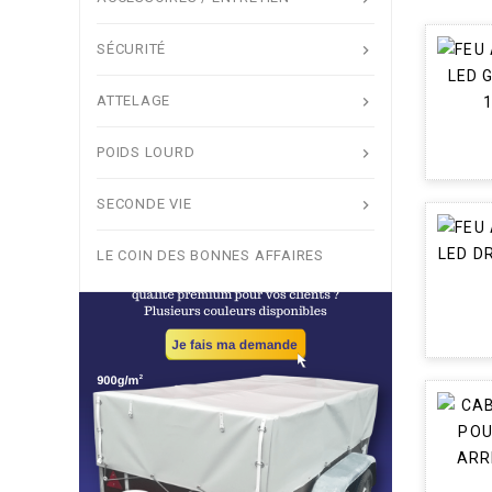
Sécurité

Attelage

SÉCURITÉ

Poids lourd

ATTELAGE

LE COIN DES BONNES AFFAIRES
Seconde vie

POIDS LOURD

SECONDE VIE

LE COIN DES BONNES AFFAIRES