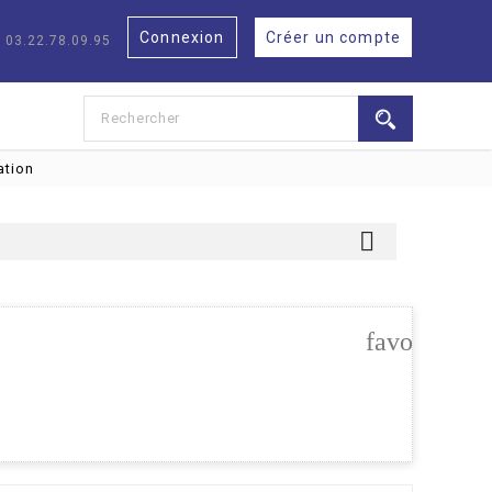
Connexion
Créer un compte
: 03.22.78.09.95
ation

favorite_bo