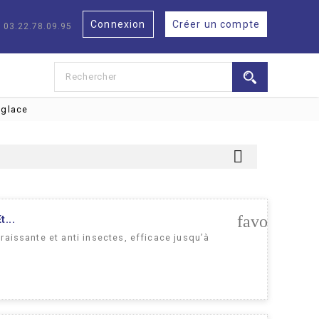
Connexion
Créer un compte
: 03.22.78.09.95
 glace

favorite_bo
t...
raissante et anti insectes, efficace jusqu’à