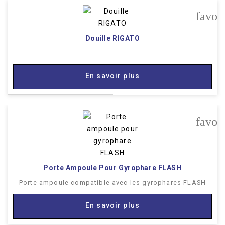
favor
Douille RIGATO
En savoir plus
favor
Porte Ampoule Pour Gyrophare FLASH
Porte ampoule compatible avec les gyrophares FLASH
En savoir plus