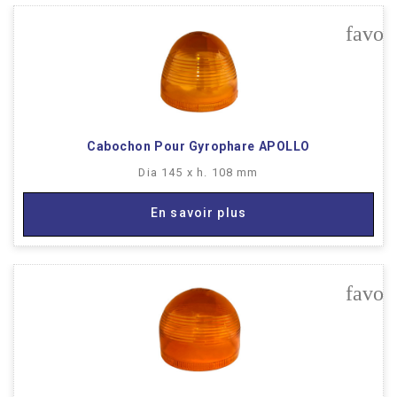
favor
Cabochon Pour Gyrophare APOLLO
Dia 145 x h. 108 mm
En savoir plus
favor