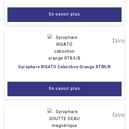
En savoir plus
favor
Gyrophare RIGATO Cabochon Orange RTB5/B
En savoir plus
favor