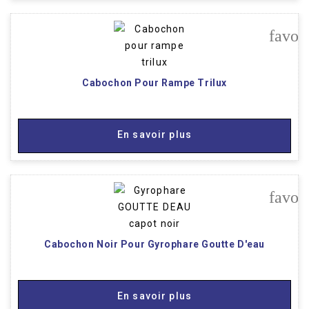
favor
Cabochon Pour Rampe Trilux
En savoir plus
favor
Cabochon Noir Pour Gyrophare Goutte D'eau
En savoir plus