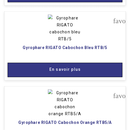
favor
Gyrophare RIGATO Cabochon Bleu RTB/5
En savoir plus
favor
Gyrophare RIGATO Cabochon Orange RTB5/A